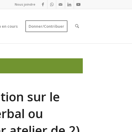
Nous joindre
 en cours
Donner/Contribuer
tion sur le
rbal ou
r atelier de 2)