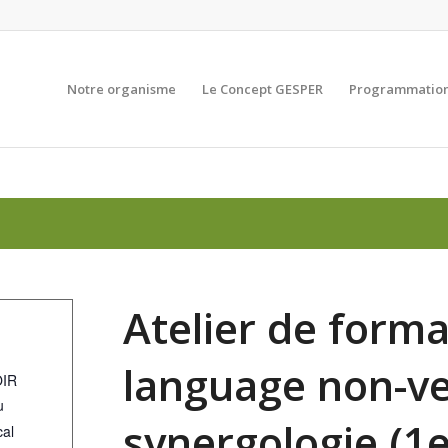
Notre organisme
Le Concept GESPER
Programmation
Atelier de forma
language non-ve
IR
u
synergologie (1e
cal