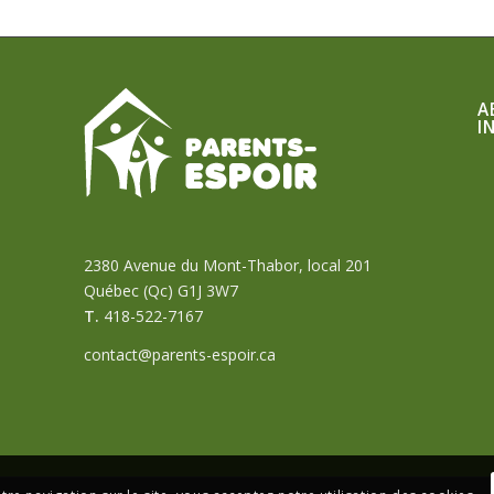
A
I
2380 Avenue du Mont-Thabor, local 201
Québec (Qc) G1J 3W7
T.
418-522-7167
contact@parents-espoir.ca