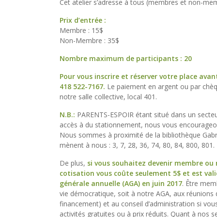
Cet atelier s’adresse à tous (membres et non-me
Prix d’entrée :
Membre : 15$
Non-Membre : 35$
Nombre maximum de participants : 20
Pour vous inscrire et réserver votre place ava
418 522-7167.
Le paiement en argent ou par chèque
notre salle collective, local 401.
N.B.:
PARENTS-ESPOIR étant situé dans un secteur 
accès à du stationnement, nous vous encourageo
Nous sommes à proximité de la bibliothèque Gabri
mènent à nous : 3, 7, 28, 36, 74, 80, 84, 800, 801.
De plus,
si vous souhaitez devenir membre ou
cotisation vous coûte seulement 5$ et est val
générale annuelle (AGA) en juin 2017
. Être mem
vie démocratique, soit à notre AGA, aux réunions
financement) et au conseil d’administration si vou
activités gratuites ou à prix réduits. Quant à nos s