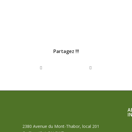
Partagez !!!
A
I
2380 Avenue du Mont-Thabor, local 201