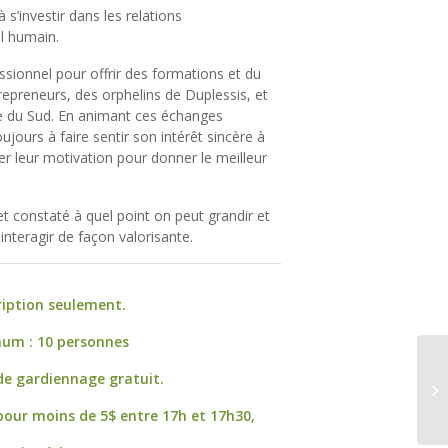
à s’investir dans les relations
l humain.
sionnel pour offrir des formations et du
epreneurs, des orphelins de Duplessis, et
e du Sud. En animant ces échanges
toujours à faire sentir son intérêt sincère à
ter leur motivation pour donner le meilleur
t constaté à quel point on peut grandir et
interagir de façon valorisante.
ription seulement.
um : 10 personnes
S
 de gardiennage gratuit.
D’
pa
 pour moins de 5$ entre 17h et 17h30,