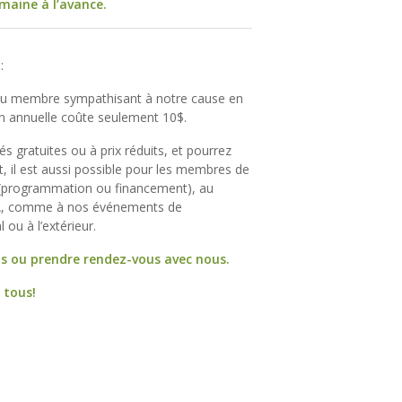
maine à l’avance.
e
:
 ou membre sympathisant à notre cause en
on annuelle coûte seulement 10$.
tés gratuites ou à prix réduits, et pourrez
, il est aussi possible pour les membres de
s (programmation ou financement), au
’AGA, comme à nos événements de
 ou à l’extérieur.
us ou prendre rendez-vous avec nous.
 tous!