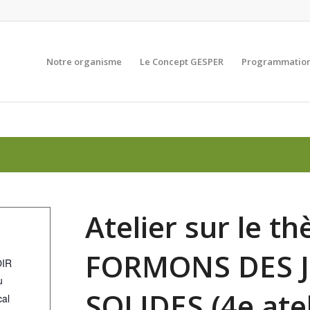
Notre organisme
Le Concept GESPER
Programmation
Atelier sur le th
FORMONS DES 
IR
u
SOLIDES (4e atel
cal