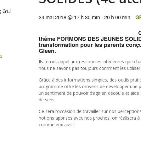
c
G1J
24 mai 2018 @ 17 h 30 min
-
20 h 00 min
G
C
thème
FORMONS DES JEUNES SOLI
transformation pour les parents conç
Gleen.
eb
Ils feront appel aux ressources intérieures que c
nous ne savons pas toujours comment les utiliser
Grâce à des informations simples, des outils prati
programme offre les moyens de développer une per
un sentiment de pouvoir d’agir en découle et aide à
de sens.
Ce sera l’occasion de travailler sur nos perceptio
notions apprises avec nos proches, on réalisera à
comme eux aussi!