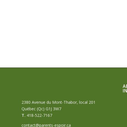
A
I
2380 Avenue du Mont-Thabor, local 201
Québec (Qc) G1J 3W7
T.
418-522-7167
contact@parents-espoir.ca