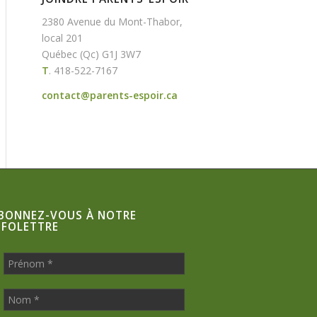
2380 Avenue du Mont-Thabor,
local 201
Québec (Qc) G1J 3W7
T
.
418-522-7167
contact@parents-espoir.ca
BONNEZ-VOUS À NOTRE
NFOLETTRE