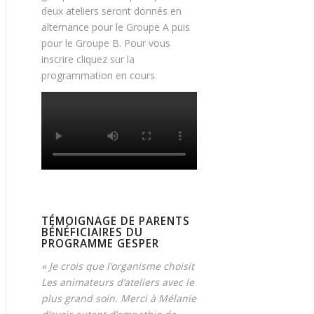
deux ateliers seront donnés en
alternance pour le Groupe A puis
pour le Groupe B. Pour vous
inscrire cliquez sur la
programmation en cours.
TÉMOIGNAGE DE PARENTS
BÉNÉFICIAIRES DU
PROGRAMME GESPER
« Je crois que l’organisme choisit
Les animateurs d’ateliers avec le
plus grand soin. Merci à Mélanie