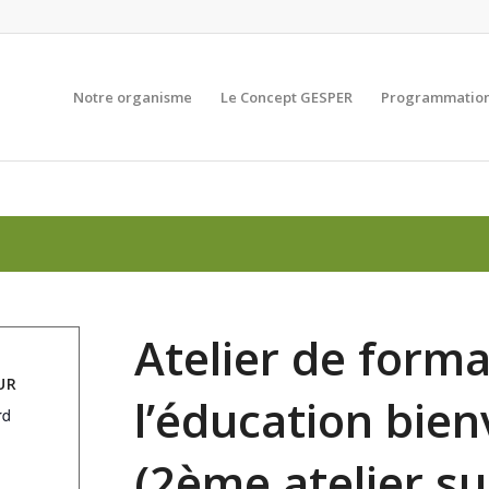
Notre organisme
Le Concept GESPER
Programmation
Atelier de forma
UR
l’éducation bien
rd
(2ème atelier su