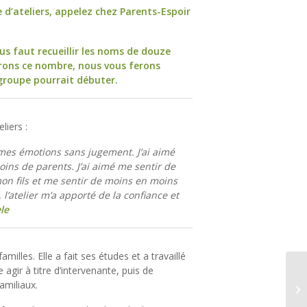
 d’ateliers, appelez chez Parents-Espoir
us faut recueillir les noms de douze
ons ce nombre, nous vous ferons
groupe pourrait débuter.
liers :
e mes émotions sans jugement. J’ai aimé
ins de parents. J’ai aimé me sentir de
on fils et me sentir de moins en moins
l’atelier m’a apporté de la confiance et
le
illes. Elle a fait ses études et a travaillé
agir à titre d’intervenante, puis de
amiliaux.
Ré