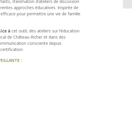
ants, d’animation d’ateliers de discussion
férentes approches éducatives. Inspirée de
s efficace pour permettre une vie de famille
râ
ce
à
cet outil, des ateliers sur l’éducation
ocal de Château-Richer et dans des
communication consciente depuis
ertification.
NVEILLANTE :