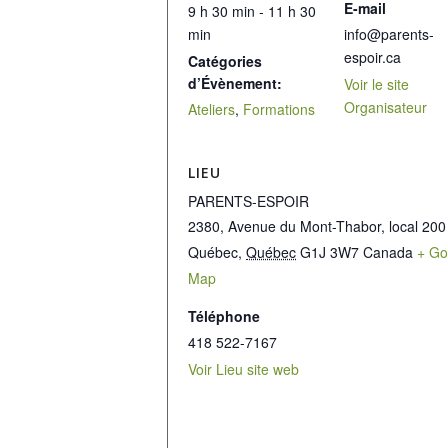
E-mail
9 h 30 min - 11 h 30
min
info@parents-
espoir.ca
Catégories
d’Évènement:
Voir le site
Organisateur
Ateliers
,
Formations
LIEU
PARENTS-ESPOIR
2380, Avenue du Mont-Thabor, local 200
Québec
,
Québec
G1J 3W7
Canada
+ Go
Map
Téléphone
418 522-7167
Voir Lieu site web