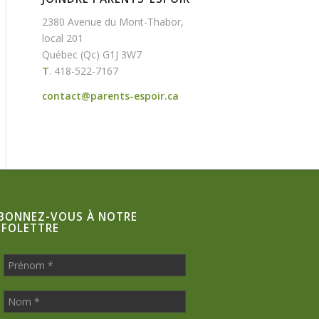
2380 Avenue du Mont-Thabor,
local 201
Québec (Qc) G1J 3W7
T
.
418-522-7167
contact@parents-espoir.ca
BONNEZ-VOUS À NOTRE
NFOLETTRE