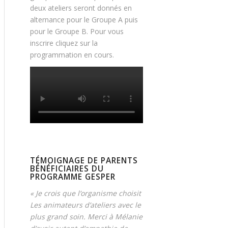
deux ateliers seront donnés en
alternance pour le Groupe A puis
pour le Groupe B. Pour vous
inscrire cliquez sur la
programmation en cours.
TÉMOIGNAGE DE PARENTS
BÉNÉFICIAIRES DU
PROGRAMME GESPER
« Je crois que l’organisme choisit
Les animateurs d’ateliers avec le
plus grand soin. Merci à Mélanie