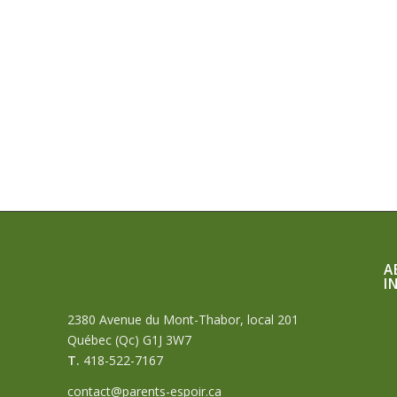
A
I
2380 Avenue du Mont-Thabor, local 201
Québec (Qc) G1J 3W7
T.
418-522-7167
contact@parents-espoir.ca